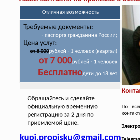
Отличная возможность
Требуемые документы:
- паспорта гражданина России;
Цена услуг:
от 8 000
рублей - 1 человек (квартал)
от 7 000
рублей - 1 человек
Бесплатно
дети до 18 лет
Конта
Обращайтесь и сделайте
официальную временную
По все
контакт
регистрацию за 2 дня по
приемлемой цене.
Электр
kupi.propisku@gmail.com
Telegra